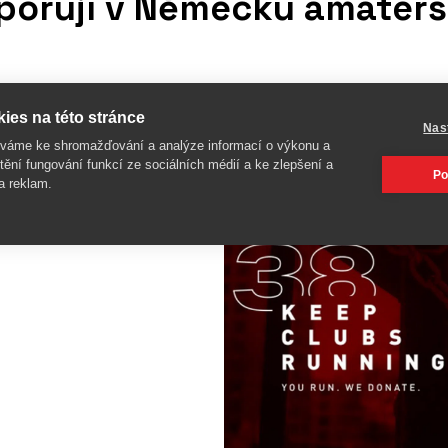
dporují v Německu amatér
ies na této stránce
Nas
é akci na podporu
íváme ke shromažďování a analýze informací o výkonu a
 pandemie. Akce s názvem
tění fungování funkcí ze sociálních médií a ke zlepšení a
 rádi běhají, aby své
Po
výhercům věnují příspěvek
a reklam.
e Run Club. Za každých
100 000 eur bude pak
 20. května 2021.