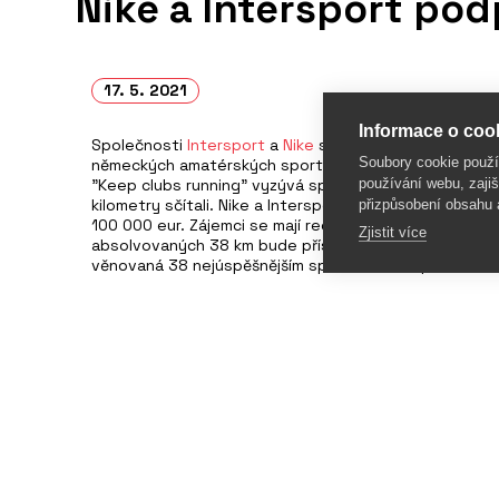
Nike a Intersport po
17. 5. 2021
Informace o cook
Společnosti
Intersport
a
Nike
spolupracují na společn
Soubory cookie použ
německých amatérských sportovních spolků v období
používání webu, zajiš
"Keep clubs running" vyzývá spolky a jejich členy, kteří
kilometry sčítali. Nike a Intersport pak vylosovaným 
přizpůsobení obsahu 
100 000 eur. Zájemci se mají registrovat v aplikaci Nik
Zjistit více
absolvovaných 38 km bude příspěvek 10 eur. Částka 
věnovaná 38 nejúspěšnějším spolkům. Akce potrvá do