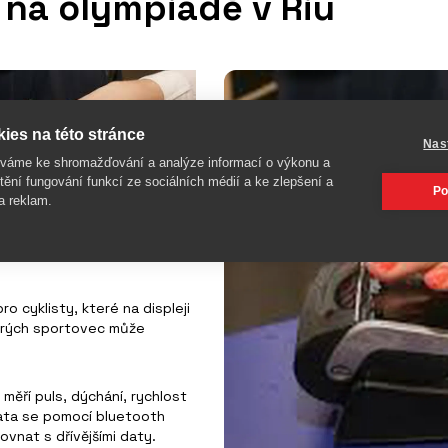
 na olympiádě v Riu
ies na této stránce
Nas
íváme ke shromažďování a analýze informací o výkonu a
tění fungování funkcí ze sociálních médií a ke zlepšení a
Po
a reklam.
ro cyklisty, které na displeji
terých sportovec může
 měří puls, dýchání, rychlost
Data se pomocí bluetooth
nat s dřívějšími daty.