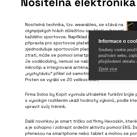
Nositelná elektronika
Nositelná technika, tzv. wearables, se stává na
olympijských hrách důležitou součástí vybavení
každého sportovce. Například společnost Visa
Informace o cook
připravila pro sportovce platební prsten, který
zjednodušuje sportovcům placení. Pokud se
Soubory cookie použ
ztratí, může se pomocí smartphonu deaktivovat.
používání webu, zajiš
Je voděodolný, nemusí se nabíjet, tvoří ho
přizpůsobení obsahu 
mikročip a integrovaná anténa. Nápad na tuto
Zjistit více
„vychytávku“ přišel od samotných sportovců.
Prsten se vyrábí ve 20 velikostech.
Firma Solos by Kopit vyvinula ultralehké funkční brýle p
s vysokým rozlišením ukáží hodnoty výkonů, podle k
upravit svůj trénink.
Další novinkou je smart tričko od firmy Hexoskin, které
a je schopno i zobrazit srdeční aktivitu pomocí EKG. 
přenesou na smartphone nebo tablet a mohou se porov