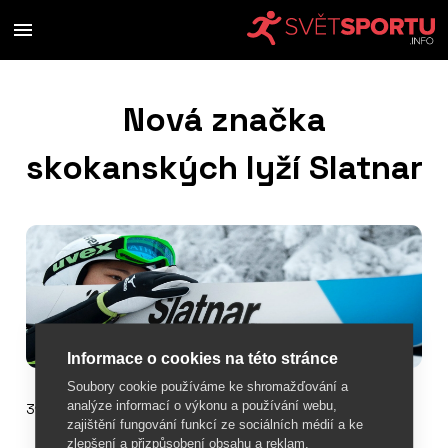
Nová značka
skokanských lyží Slatnar
Informace o cookies na této stránce
Soubory cookie používáme ke shromažďování a
analýze informací o výkonu a používání webu,
31. srpna 2017
zajištění fungování funkcí ze sociálních médií a ke
zlepšení a přizpůsobení obsahu a reklam.