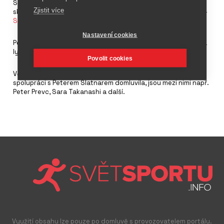
Slovinský podnikatel Peter Slatnar převzal od Elanu produkci
Zjistit více
skokanských lyží. Skokanské lyže se jmenují po jejich majiteli -
Slatnar
.
Nastavení cookies
Peter Slatnar je majitelem firmy Slatnar Carbon, která dodává
lyžařské skokanské vázání většině skokanů.
Povolit cookies
Většina závodníků, která skákala dříve na Elanech, se na
spolupráci s Peterem Slatnarem domluvila, jsou mezi nimi např.
Peter Prevc, Sara Takanashi a další.
Využití obsahu lze pouze po domluvě s provozovatelem portálu.