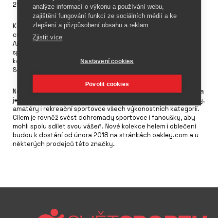
25. října 2017
analýze informací o výkonu a používání webu,
zajištění fungování funkcí ze sociálních médií a ke
zlepšení a přizpůsobení obsahu a reklam.
Kalifornský výrobce brýlí
Oakley
rozšiřuje svůj sortiment o
cyklistické helmy a textilie. U helem se jedná o novou kolekci
Zjistit více
Aro, u oblečení o značku Jawbreaker. U helem se jedná se o
specializované produkty pro časovkáře, triatlon nebo horská
kola. Kolekce oblečení byla vyrobena s firmou Bioracer
Nastavení cookies
Speedwear ve variantách Premium a Road.
Povolit cookies
Nová produktová řada je dalším krokem u společnosti Oakley a
její kampani „One Obsession“, která má inspirovat profesionály,
amatéry i rekreační sportovce všech výkonostních kategorií.
Cílem je rovněž svést dohromady sportovce i fanoušky, aby
mohli spolu sdílet svou vášeň. Nové kolekce helem i oblečení
budou k dostání od února 2018 na stránkách oakley.com a u
některých prodejců této značky.