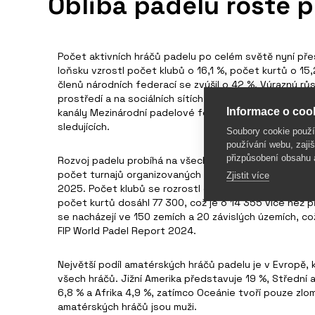
Obliba padelu roste 
Počet aktivních hráčů padelu po celém světě nyní přes
loňsku vzrostl počet klubů o 16,1 %, počet kurtů o 15
členů národních federací se zvýšil o 42 %. Výrazný růs
prostředí a na sociálních sítích – web zaznamenal 70 m
Informace o cook
kanály Mezinárodní padelové federace (FIP) mají doh
sledujících.
Soubory cookie použ
používání webu, zajiš
přizpůsobení obsahu 
Rozvoj padelu probíhá na všech pěti kontinentech a 
počet turnajů organizovaných FIP, který se zvýšil ze 
Zjistit více
2025. Počet klubů se rozrostl o 4 775 a celkově nyní
počet kurtů dosáhl 77 300, což je o 14 355 více než 
se nacházejí ve 150 zemích a 20 závislých územích, co
FIP World Padel Report 2024.
Největší podíl amatérských hráčů padelu je v Evropě, 
všech hráčů. Jižní Amerika představuje 19 %, Střední a
6,8 % a Afrika 4,9 %, zatímco Oceánie tvoří pouze zl
amatérských hráčů jsou muži.