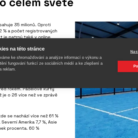
po celém světě
ahuje 35 milionů. Oproti
,2 % a počet registrovaných
t je patrný také v online
ilionů zobrazení stránek a
ies na této stránce
romady přes 800 000
Nas
íváme ke shromažďování a analýze informací o výkonu a
tění fungování funkcí ze sociálních médií a ke zlepšení a
Po
a reklam.
podporuje ho také rostoucí
182 v roce 2024 na 290 v roce
 přesahuje 24 600. Celkový
před rokem. Padelové kurty
ž je o 26 více než ve zprávě
kde se nachází více než 61 %
 Severní Amerika 7,7 %, Asie
omek procenta. 60 %