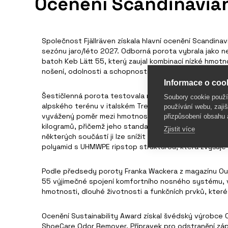
Ocenění Scandinavia
Společnost Fjällräven získala hlavní ocenění Scandin
sezónu jaro/léto 2027. Odborná porota vybrala jako n
batoh Keb Lätt 55, který zaujal kombinací nízké hmot
nošení, odolnosti a schopnosti přenášet těžší náklad.
Informace o cook
Šestičlenná porota testovala nominované novinky v 
Soubory cookie použ
alpského terénu v italském Trentinu. Batoh Keb Lätt 
používání webu, zajiš
vyvážený poměr mezi hmotností a výkonem. Je určen 
přizpůsobení obsahu 
kilogramů, přičemž jeho standardní hmotnost činí 1 1
Zjistit více
některých součástí ji lze snížit až na 800 gramů. Hlavn
polyamid s UHMWPE ripstop strukturou, která zvyšuje 
Podle předsedy poroty Franka Wackera z magazínu Ou
55 výjimečné spojení komfortního nosného systému, v
hmotnosti, dlouhé životnosti a funkčních prvků, které 
Ocenění Sustainability Award získal švédský výrobce
ShoeCare Odor Remover. Přípravek pro odstranění záp