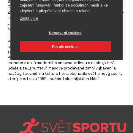
Snowboardový svět smutní nad skonem Jakea Burtona
zajištění fungování funkcí ze sociálních médií a ke
Carpentera, který je označován za pionýra tohoto sportu.
zlepšení a přizpůsobení obsahu a reklam.
Zemřel ve věku 65 let na následky těžkého onemocnění. Podle
zástupců firmy
Burton
Snowboards, jíž byl zakladatelem, byl
Zjistit více
„duší snowboardingu, tím, kdo dal vzniknout tomuto sportu a
koho jsme velmi milovali“.
Nastavení cookies
Podle legendy byla tato firma založena v roce 1977 v jedné
stodole ve státě Vermont a stala se vedoucí firmou na
Povolit cookies
světovém trhu se snowboardovým zbožím. Vedle Shermann
Poppena, Dimitrije Miloviche a Toma Simse platí Carpenter za
jednoho z otců moderního snowboardingu a osobu, která
udělala ze „snurferu“ masově prodávané zimní vybavení a
navždy tak změnila kulturu hor a obohatila svět o nový sport,
který je od roku 1995 součástí olympijských klání.