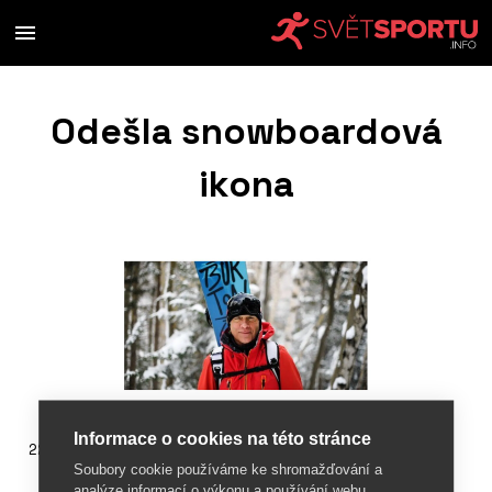
Odešla snowboardová
ikona
Informace o cookies na této stránce
22. listopadu 2019
Soubory cookie používáme ke shromažďování a
analýze informací o výkonu a používání webu,