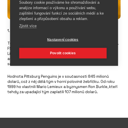
Soubory cookie používáme ke shromažďování a
analýze informací o výkonu a používání webu,
zajištění fungování funkcí ze sociálních médií a ke
zlepšení a přizpůsobení obsahu a reklam.
Zjistit více
1. prosince 2021
Nastavení cookies
Tým NHL Pittsburgh Penguins je blízko převzetí skupinou (FSG).
FSG již vlastní baseballový tým Boston Red Sox, fotbalový
Povolit cookies
Liverpool a tým Roush Fenway Racing ze seriálu
automobilových závodů Nascar. V současnosti se čeká na
schválení transakce od NHL.
Hodnota Pittsburg Penguins je v současnosti 845 milionů
dolarů, což z něj dělá tým v horní polovině žebříčku. Od roku
1999 ho vlastnili Mario Lemieux a byznysmen Ron Burkle, kteří
tehdy za upadající tým zaplatili 107 milionů dolarů.