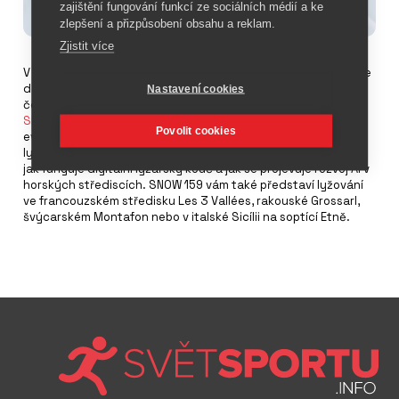
zajištění fungování funkcí ze sociálních médií a ke
zlepšení a přizpůsobení obsahu a reklam.
Zjistit více
V prvním vydání SNOW 2025/26, které je v prodeji od 3. října se
dozvíte, jak žije bývalá německá závodnice Martina Ertl, nebo
Nastavení cookies
čemu se věnuje Jan Zabystřan, když nelyžuje. Nové číslo
SNOW 159
také připomíná, že zimní olympiáda se vrací na
Povolit cookies
evropský kontinent a naučí vás, jak moderně regenerovat po
lyžování. V novém čísle SNOW se 132 stranami se také dovíte,
jak funguje digitální lyžařský kouč a jak se projevuje rozvoj AI v
horských střediscích. SNOW 159 vám také představí lyžování
ve francouzském středisku Les 3 Vallées, rakouské Grossarl,
švýcarském Montafon nebo v italské Sicílii na soptící Etně.