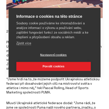
Informace o cookies na této stránce
Soubory cookie používáme ke shromažďování a
analýze informací o výkonu a používání webu,
25. srpna 2023
zajištění fungování funkcí ze sociálních médií a ke
zlepšení a přizpůsobení obsahu a reklam.
PUMA se stala oficiálním sponzorem oblečení a obuvi
Zjistit více
Ukrajinské atletické federace. Oznámení přišlo před začátkem
mistrovství světa v atletice v Budapešti, které probíhá od 19.
Nastavení cookies
do 27. srpna 2023. Zde fanoušci uvidí ukrajinské atlety,
včetně úřadující halové mistryně Evropy ve skoku do výšky
Jaroslavy Mahuchikhové, soutěžit v dresech se slavnou
Povolit cookies
siluetou kočky PUMA.
"Jsme hrdí na to, že můžeme podpořit Ukrajinskou atletickou
federaci při dosahování jejich cílů na mistrovství světa v
atletice i mimo něj," řekl Pascal Rolling, Head of Sports
Marketing společnosti PUMA.
Mluvčí Ukrajinské atletické federace dodal: "Jsme rádi, že
jsme ve společnosti Puma našli nového partnera, značku, o