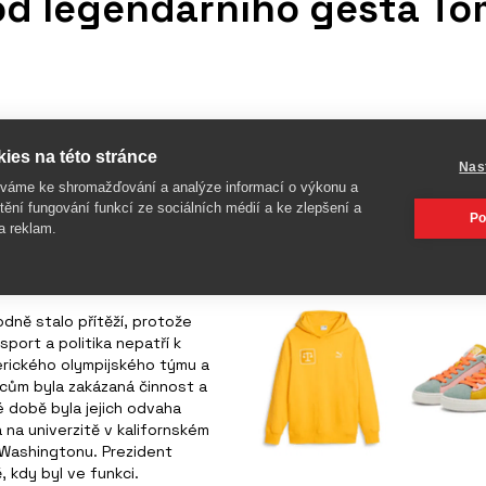
 od legendárního gesta T
psal do historie americký
ies na této stránce
e dnes známé také jako Black
Nas
v běhu na 200 metrů ve
íváme ke shromažďování a analýze informací o výkonu a
polečně se sprinterem
tění fungování funkcí ze sociálních médií a ke zlepšení a
Po
 jako symbol proti rasovým
a reklam.
 tiché gesto zůstává
roti sociální nerovnosti.
dně stalo přítěží, protože
sport a politika nepatří k
erického olympijského týmu a
cům byla zakázaná činnost a
 době byla jejich odvaha
na univerzitě v kalifornském
Washingtonu. Prezident
 kdy byl ve funkci.