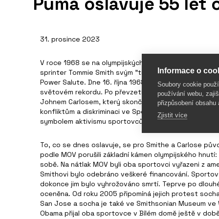
Puma oslavuje 55 let
31. prosince 2023
V roce 1968 se na olympijských hrách v Mexico City za
Informace o cook
sprinter Tommie Smith svým "tichým gestem", které j
Power Salute. Dne 16. října 1968 si doběhl pro zlato 
Soubory cookie použ
světovém rekordu. Po převzetí zlaté medaile zvedl s
používání webu, zajiš
Johnem Carlosem, který skončil třetí, pěst v rukavici
přizpůsobení obsahu 
konfliktům a diskriminaci ve Spojených státech. Toto
Zjistit více
symbolem aktivismu sportovců a trvalým prohlášením p
To, co se dnes oslavuje, se pro Smithe a Carlose půvo
podle MOV porušili základní kámen olympijského hnutí: 
sobě. Na nátlak MOV byli oba sportovci vyřazeni z am
Smithovi bylo odebráno veškeré financování. Sportov
dokonce jim bylo vyhrožováno smrtí. Teprve po dlouhé
oceněna. Od roku 2005 připomíná jejich protest socha 
San Jose a socha je také ve Smithsonian Museum ve 
Obama přijal oba sportovce v Bílém domě ještě v době,