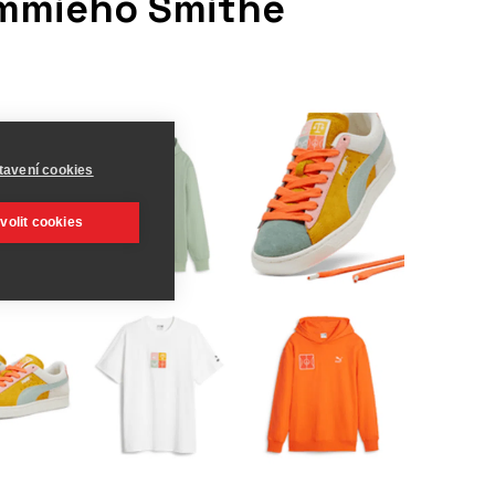
ommieho Smithe
tavení cookies
volit cookies