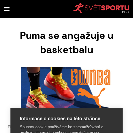
Puma se angažuje u
basketbalu
Informace o cookies na této stránce
11. března 2019
Soubory cookie používáme ke shromažďování a
analýze informací o výkonu a používání webu,