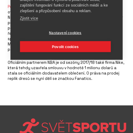
zajištění fungování funkcí ze sociálních médií a ke
Puma
podepsala několikaletou smlouvu, díky které se stala
zlepšení a přizpůsobení obsahu a reklam.
oficiálním marketingovým partnerem a dodavatelem obuvi
National Basketball Association (NBA). Jedná se o další krok v
Zjistit více
procesu návratu značky na basketbalové pole, kterému má
pomoci také americký rapper Jay-Z na pozici kreativního
Nastavení cookies
ředitele basketbalové divize. Firma je zároveň osobním
sponzorem basketbalistů Deandre Aytona, Zhaire Smithe a
Marvina Bagleyho a od loňského roku je Puma rovněž
Povolit cookies
partnerem ženské basketbalové asociace WNBA.
Oficiálním partnerem NBA je od sezóny 2017/18 také firma Nike,
která tehdy uzavřela smlouvu v hodnotě 1 milionu dolarů a
stala se oficiálním dodavatelem oblečení. O práva na prodej
replik dresů se nyní dělí se značkou Fanatics.