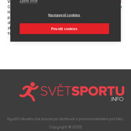
Zjistit více
Výrobce sportovního zboží
Nike
a americký módní koncern
PVH
Corporation, kam patří značky Tommy Hilfiger, Calvin Klein, Van
Heusen,
Speedo
a další, začali spolupracovat v oblasti
Nastavení cookies
pánského spodního prádla. Budou společně vyvíjet a
distribuovat prádlo značky Nike. PVH Corporation dodává své
zboží do 40 zemí světa, její celkové tržby činily v roce 2018
Povolit cookies
téměř 9,7 miliardy dolarů.
Využití obsahu lze pouze po domluvě s provozovatelem portálu.
Copyright © 2026