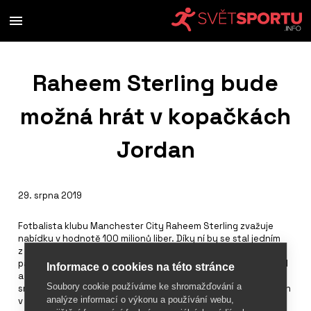
Raheem Sterling bude
možná hrát v kopačkách
Jordan
29. srpna 2019
Fotbalista klubu Manchester City Raheem Sterling zvažuje
nabídku v hodnotě 100 milionů liber. Díky ní by se stal jedním
z prvních fotbalistů, který by měl obuv
Jordan
. Tato značka
patří společnosti
Nike
, v jejíchž kopačkách Sterling dosud hrál
Informace o cookies na této stránce
a v letošním roce mu končí smlouva. Pokud se podaří novou
Soubory cookie používáme ke shromažďování a
smlouvu podepsat, bude se jednat o jednu z nejlukrativnějších
analýze informací o výkonu a používání webu,
v historii.