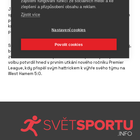
zajištění fungování funkcí ze sociálních médií a ke
zlepšení a přizpůsobení obsahu a reklam.
Jordan Brand začal své působení na fotbalovém trhu
Zjistit více
sponzoringem francouzských fotbalistů z Paris Saint-Germain
pro jejich zápasy v Lize mistrů. Zdá se, že tento marketingový
krok byl velmi dobrým rozhodnutím, což dokazuje zvyšující se
Nastavení cookies
popularita tohoto týmu v USA.
Povolit cookies
Sterling je jednou z nejvyhledávanějších hvězd mezi sponzory,
byl také tváří několika charitativních projektů. Novináři ho
zvolili Fotbalistou roku pro sezónu 2019/20. Jejich správnou
volbu potvrdil hned v prvním utkání nového ročníku Premier
League, kdy přispěl svým hattrickem k výhře svého týmu na
West Hamem 5:0.