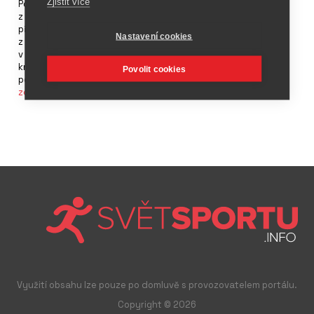
Zjistit více
Pokud jste fanoušky ledního hokeje a tento sport sledujete i
z pohledu statistických dat, tak právě vy máte možnost si
přečíst novou knihu Matěje Novobilského Řeč čísel
Nastavení cookies
z hokejových MS. Knížka nabízí pohled na mistrovství světa
v hokeji do roku 2017. Pan Novobilský ji vydal sám, čtenář si
knížku stáhne, přečte a teprve pak pošle libovolný příspěvek
Povolit cookies
podle toho, jak byl s obsahem spokojen. Knížka je ke stáhnutí
zde
.
Využití obsahu lze pouze po domluvě s provozovatelem portálu.
Copyright © 2026