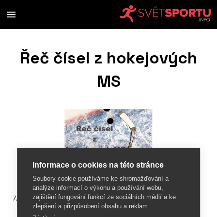
Řeč čísel z hokejových
MS
Informace o cookies na této stránce
Soubory cookie používáme ke shromažďování a
analýze informací o výkonu a používání webu,
zajištění fungování funkcí ze sociálních médií a ke
7. dubna 2018
zlepšení a přizpůsobení obsahu a reklam.