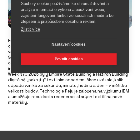
Soubory cookie používáme ke shromažďování a
analýze informací o výkonu a používání webu,
zajištění fungování funkcí ze sociálních médií a ke
zlepšení a přizpůsobení obsahu a reklam.
Zjistit více
Podle organizace Textile Exchange vzniká každoročně na
Nastavení cookies
celém světě více než 92 milionů tun textilního odpadu –
většina z něj končí na skládkách nebo ve spalovnách.
Společnost Reju, která se specializuje na recyklaci textilu,
Povolit cookies
chce na tento problém upozornit pomocí spektakulární
instalace s využitím Augmented Reality (AR). Během Climate
Week NYC 2025 byly Empire State Building a Flatiron Building
digitálně „pokryty“ textilním odpadem. Akce ukázala, kolik
odpadu vzniká za sekundu, minutu, hodinu a den – v měřítku
velikosti budov. Technologie Reju je založena na výzkumu IBM
a umožňuje recyklaci a regeneraci starých textilií na nové
materiály.