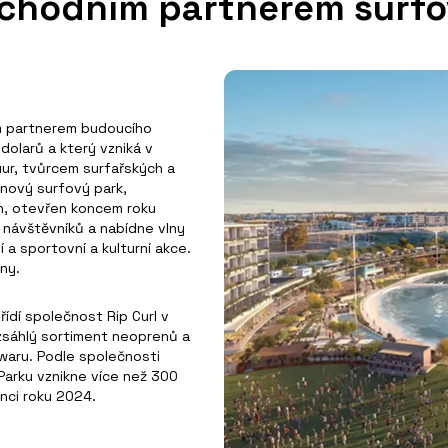
bchodním partnerem surfo
m partnerem budoucího
dolarů a který vzniká v
uur, tvůrcem surfařských a
 nový surfový park,
rn, otevřen koncem roku
n návštěvníků a nabídne vlny
a sportovní a kulturní akce.
ny.
řídí společnost Rip Curl v
zsáhlý sortiment neoprenů a
dwaru. Podle společnosti
arku vznikne více než 300
nci roku 2024.