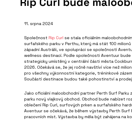
Rip Curl bude maloo
11. srpna 2024
Společnost
Rip Curl
se stala oficiálním maloobchodní
surfařského parku v Perthu, který má stát 100 milionů 
západní Austrálii, ve spolupráci se společností Avent
wellness destinací. Podle společnosti Aventuur bude
strategicky umístěný v centrální části města Cockbu
2026. Očekává se, že jej ročně navštíví více než milio
pro všechny výkonnostní kategorie, tréninkové zázemí 
Součástí destinace budou také pohostinství a prodej
Jako oficiální maloobchodní partner Perth Surf Parku z
parku nový vlajkový obchod. Obchod bude nabízet ro
oblečení Rip Curl, surfových prken a surfařského har
Aventuur se očekává, že během výstavby Perth Surf P
pracovních míst. Výstavba by měla být zahájena na ko