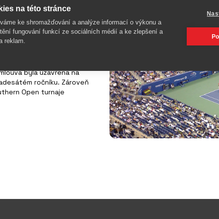
zorem US Open
ies na této stránce
Nas
íváme ke shromažďování a analýze informací o výkonu a
tění fungování funkcí ze sociálních médií a ke zlepšení a
Po
a reklam.
iciálním měřičem a sponzorem
mlouva byla uzavřena na
m padesátém ročníku. Zároveň
uthern Open turnaje