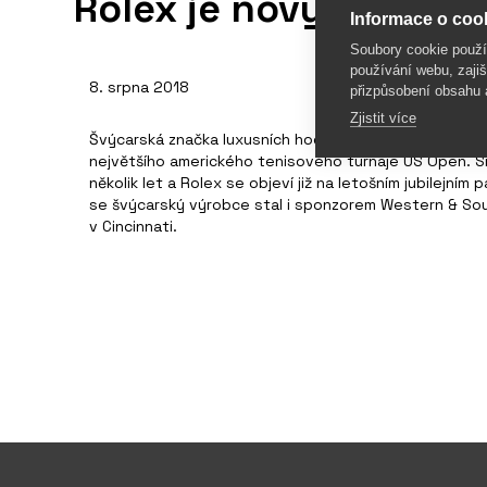
Rolex je novým spon
Informace o cook
Soubory cookie použ
používání webu, zajiš
8. srpna 2018
přizpůsobení obsahu 
Zjistit více
Švýcarská značka luxusních hodinek Rolex se stala of
největšího amerického tenisového turnaje US Open. S
několik let a Rolex se objeví již na letošním jubilejní
se švýcarský výrobce stal i sponzorem Western & So
v Cincinnati.