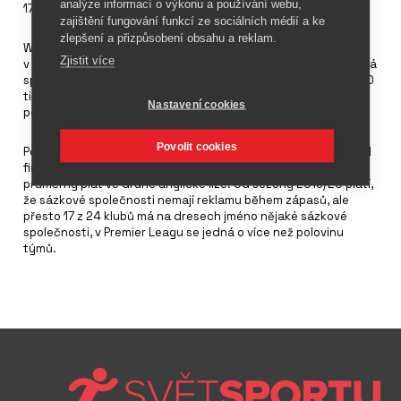
analýze informací o výkonu a používání webu,
17. března 2020
zajištění fungování funkcí ze sociálních médií a ke
zlepšení a přizpůsobení obsahu a reklam.
Wayne Rooney se stal od ledna hráčem a asistentem trenéra
Zjistit více
v druholigovém Derby County, jehož dresy sponzoruje sázková
společnost 32Red. Ta se rozhodla, že Roonemu bude platit 90
tisíc liber týdně. Fotbalista a bývalý reprezentant Anglie
Nastavení cookies
podepsal v Derby smlouvu na 18 měsíců.
Povolit cookies
Podpora od 32Red vzbuzuje kritiku z důvodu popírání pravidel
finančního fair-play. Rooney vydělává pětkrát více než je
průměrný plat ve druhé anglické lize. Od sezóny 2019/20 platí,
že sázkové společnosti nemají reklamu během zápasů, ale
přesto 17 z 24 klubů má na dresech jméno nějaké sázkové
společnosti, v Premier Leagu se jedná o více než polovinu
týmů.