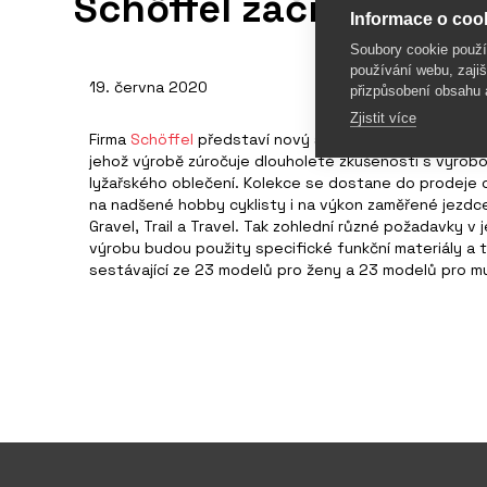
Schöffel začne vyrábě
Informace o cook
Soubory cookie použ
používání webu, zajiš
19. června 2020
přizpůsobení obsahu 
Zjistit více
Firma
Schöffel
představí nový segment svého portfolia
jehož výrobě zúročuje dlouholeté zkušenosti s výro
lyžařského oblečení. Kolekce se dostane do prodeje 
na nadšené hobby cyklisty i na výkon zaměřené jezdce
Gravel, Trail a Travel. Tak zohlední různé požadavky 
výrobu budou použity specifické funkční materiály a 
sestávající ze 23 modelů pro ženy a 23 modelů pro muž