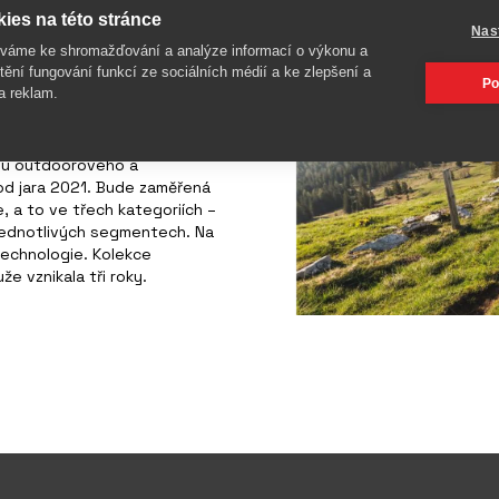
t oblečení pro cyklisty
ies na této stránce
Nas
íváme ke shromažďování a analýze informací o výkonu a
tění fungování funkcí ze sociálních médií a ke zlepšení a
Po
a reklam.
 – oblečení pro cyklisty, při
bou outdoorového a
od jara 2021. Bude zaměřená
, a to ve třech kategoriích –
v jednotlivých segmentech. Na
technologie. Kolekce
e vznikala tři roky.