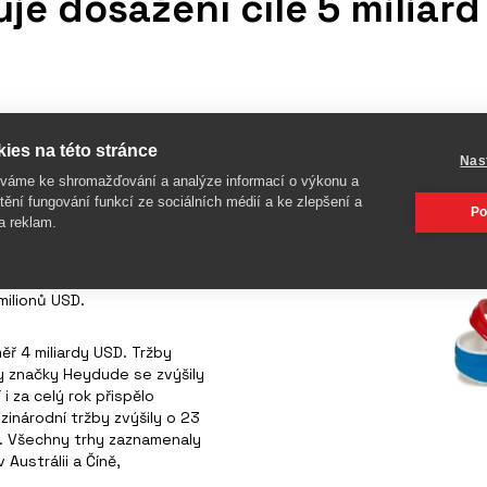
e dosažení cíle 5 miliard
a 3 miliardy dolarů, přesto
ies na této stránce
ši 5 miliard dolarů v roce
Nas
íváme ke shromažďování a analýze informací o výkonu a
o něco déle. Důvodem je
tění fungování funkcí ze sociálních médií a ke zlepšení a
i z ruského trhu.
Po
a reklam.
 Crocs o 1,6 % na 960 milionů
nů USD. Tržby značky Heydude
milionů USD.
ěř 4 miliardy USD. Tržby
by značky Heydude se zvýšily
i za celý rok přispělo
zinárodní tržby zvýšily o 23
. Všechny trhy zaznamenaly
Austrálii a Číně,