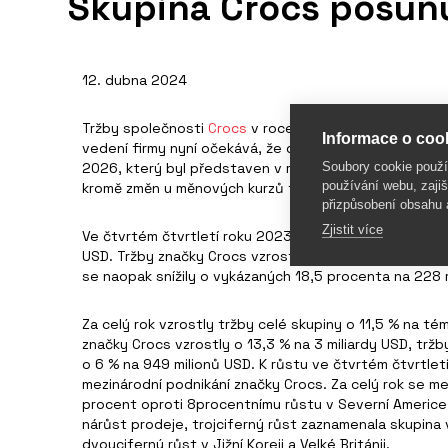
Skupina Crocs posunuj
12. dubna 2024
Tržby společnosti
Crocs
v roce 2023 vzrostly o 14 % n
Informace o cook
vedení firmy nyní očekává, že dosažení cíle tržeb ve vý
Soubory cookie použ
2026, který byl představen v roce 2021, bude trvat 
používání webu, zajiš
kromě změn u měnových kurzů také stažení společnost
přizpůsobení obsahu 
Zjistit více
Ve čtvrtém čtvrtletí roku 2023 vzrostly tržby podniku
USD. Tržby značky Crocs vzrostly o 10 % na 732 milio
se naopak snížily o vykázaných 18,5 procenta na 228 
Za celý rok vzrostly tržby celé skupiny o 11,5 % na tém
značky Crocs vzrostly o 13,3 % na 3 miliardy USD, trž
o 6 % na 949 milionů USD. K růstu ve čtvrtém čtvrtletí 
mezinárodní podnikání značky Crocs. Za celý rok se me
procent oproti 8procentnímu růstu v Severní Americe
nárůst prodeje, trojciferný růst zaznamenala skupina v 
dvouciferný růst v Jižní Koreji a Velké Británii.