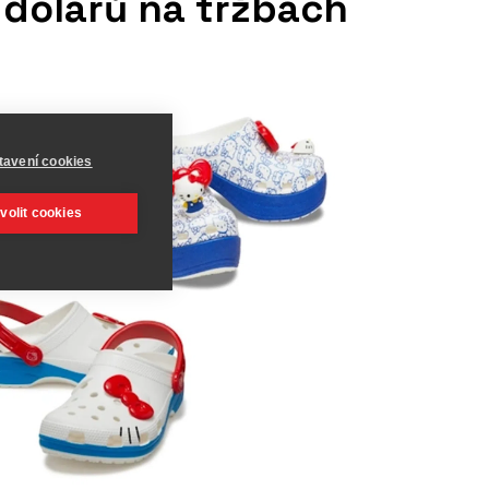
 dolarů na tržbách
tavení cookies
volit cookies