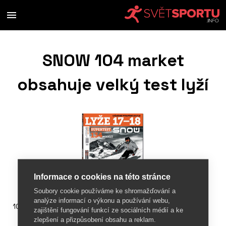
SNOW 104 market
obsahuje velký test lyží
Informace o cookies na této stránce
Soubory cookie používáme ke shromažďování a
analýze informací o výkonu a používání webu,
10. listopadu 2017
zajištění fungování funkcí ze sociálních médií a ke
zlepšení a přizpůsobení obsahu a reklam.