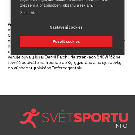
zlepšení a přizpůsobení obsahu a reklam.
Zjistit více
Prosincové vydání SNOW se 164 stranami představuje
Nastavení cookies
experimentální novinku na svazích - elektrické lyže E-Skimo.
Nové číslo SNOW také zkoumá fenomén tzv. sportswashingu
neboli zneužívání sportu k propagandě. V testech a recenzích
Povolit cookies
hodnotí allmountain a freeski lyže. Ve
SNOW 162
se také
dovíte, kdo je Malorie Blanc, Jára Sijka nebo čemu se nyní
věnuje bývalý lyžař Benni Raich. Na stránkách SNOW 162 se
rovněž podíváte na freeride do Kyrgyzstánu a na sjezdovky
do východotyrolského Defereggentalu.