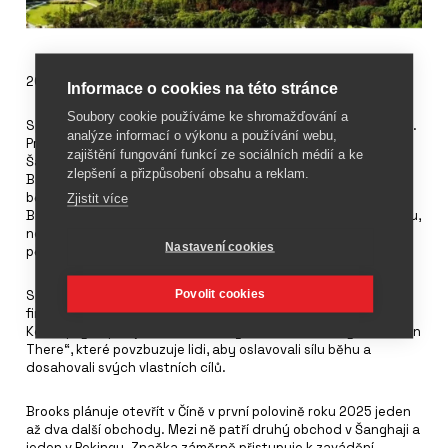
20. listopadu
Informace o cookies na této stránce
Soubory cookie používáme ke shromažďování a
Společnost
Brooks
oficiálně otevřela svůj první obchod v Číně.
analýze informací o výkonu a používání webu,
Prodejna se nachází v nákupním centru Kerry Center v
zajištění fungování funkcí ze sociálních médií a ke
Šanghaji a měří více než 499 metrů čtverečních. Společnost
zlepšení a přizpůsobení obsahu a reklam.
Brooks chce, aby se obchod stal běžeckým centrem s
běžeckým klubem, který bude po práci běhat. Pro společnost
Zjistit více
Brooks je výhodné, že se obchod nachází vedle Century Parku,
největšího parku v Šanghaji, který se může pochlubit
Nastavení cookies
pětikilometrovou běžeckou trasou.
Povolit cookies
Společnost Brooks pověřila šanghajskou architektonickou
firmu L.L. Lab, aby vytvořila pocit běžce hledícího k horizontu.
Koncepty doplňují nové marketingové motto značky „Let's Run
There“, které povzbuzuje lidi, aby oslavovali sílu běhu a
dosahovali svých vlastních cílů.
Brooks plánuje otevřít v Číně v první polovině roku 2025 jeden
až dva další obchody. Mezi ně patří druhý obchod v Šanghaji a
jeden v Pekingu. Značka záměrně přistupuje k zavádění