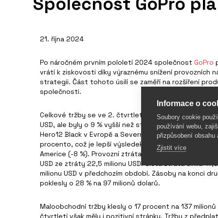
Společnost GoPro plá
21. října 2024
Po náročném prvním pololetí 2024 společnost
GoPro
p
vrátí k ziskovosti díky výraznému snížení provozních 
strategii. Část tohoto úsilí se zaměří na rozšíření pr
společnosti.
Informace o cook
Celkové tržby se ve 2. čtvrtletí snížily o 23 % na 186,
Soubory cookie použ
USD, ale byly o 9 % vyšší než střednědobý výhled dík
používání webu, zajiš
Hero12 Black v Evropě a Severní Americe. Tržby v regi
přizpůsobení obsahu 
procento, což je lepší výsledek než meziroční poklesy v
Zjistit více
Americe (-8 %). Provozní ztráta za 2. čtvrtletí se však
USD ze ztráty 22,5 milionu USD. Čistá ztráta činila 47,8
milionu USD v předchozím období. Zásoby na konci dru
poklesly o 28 % na 97 milionů dolarů.
Maloobchodní tržby klesly o 17 procent na 137 milionů 
čtvrtletí však měly i pozitivní stránku. Tržby z předpl