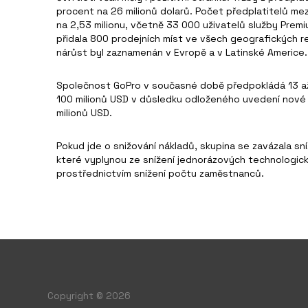
procent na 26 milionů dolarů. Počet předplatitelů me
na 2,53 milionu, včetně 33 000 uživatelů služby Prem
přidala 800 prodejních míst ve všech geografických r
nárůst byl zaznamenán v Evropě a v Latinské Americe
Společnost GoPro v současné době předpokládá 13 až 
100 milionů USD v důsledku odloženého uvedení nové 3
milionů USD.
Pokud jde o snižování nákladů, skupina se zavázala sní
které vyplynou ze snížení jednorázových technologick
prostřednictvím snížení počtu zaměstnanců.
Copyright © 2026