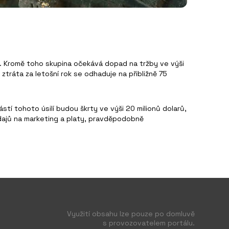
. Kromě toho skupina očekává dopad na tržby ve výši
ráta za letošní rok se odhaduje na přibližně 75
stí tohoto úsilí budou škrty ve výši 20 milionů dolarů,
ýdajů na marketing a platy, pravděpodobně
Využití obsahu lze pouze po domluvě
s provozovatelem portálu.