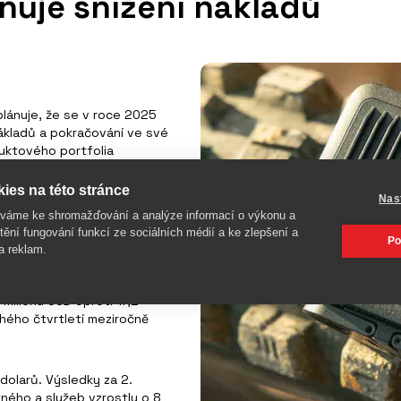
nuje snížení nákladů
lánuje, že se v roce 2025
nákladů a pokračování ve své
oduktového portfolia
ies na této stránce
Nas
2 milionu USD z 241,0 milionu
íváme ke shromažďování a analýze informací o výkonu a
y vyšší poptávce po kameře
tění fungování funkcí ze sociálních médií a ke zlepšení a
Po
onu EMEA poklesly o 1
a reklam.
 Asii a Tichomoří (-19 %) a v
 prohloubila na 46,5 milionu
 milionu USD oproti 17,2
hého čtvrtletí meziročně
dolarů. Výsledky za 2.
atného a služeb vzrostly o 8