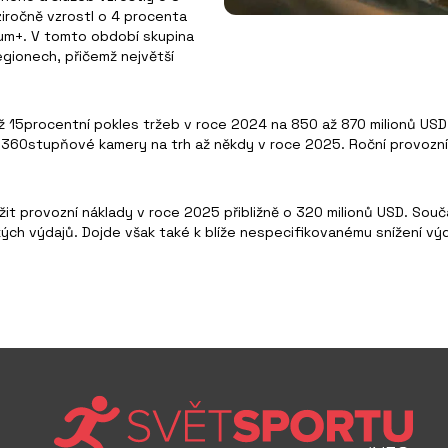
ziročně vzrostl o 4 procenta
ium+. V tomto období skupina
egionech, přičemž největší
.
15procentní pokles tržeb v roce 2024 na 850 až 870 milionů USD
60stupňové kamery na trh až někdy v roce 2025. Roční provozní zt
žit provozní náklady v roce 2025 přibližně o 320 milionů USD. Součá
ých výdajů. Dojde však také k blíže nespecifikovanému snížení v