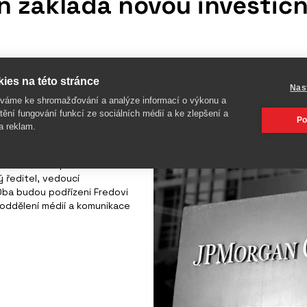
 zakládá novou investičn
ies na této stránce
Nas
íváme ke shromažďování a analýze informací o výkonu a
tění fungování funkcí ze sociálních médií a ke zlepšení a
Po
a novou „skupinu pro
a reklam.
e poskytovat poradenství
e Eric Menell, výkonný
bankovnictví pro média v JP
 ředitel, vedoucí
Oba budou podřízeni Fredovi
 oddělení médií a komunikace