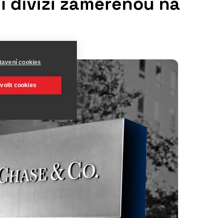
í divizi zaměřenou na
tavení cookies
volit cookies