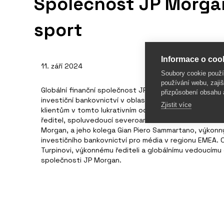
Společnost JP Morgan
sport
Informace o cook
11. září 2024
Soubory cookie použ
používání webu, zajiš
Globální finanční společnost JP Morgan Chase založil
přizpůsobení obsahu 
investiční bankovnictví v oblasti sportu“, která bud
Zjistit více
klientům v tomto lukrativním odvětví. Nový tým poved
ředitel, spoluvedoucí severoamerického investičního 
Morgan, a jeho kolega Gian Piero Sammartano, výkonný
investičního bankovnictví pro média v regionu EMEA. 
Turpinovi, výkonnému řediteli a globálnímu vedoucímu
společnosti JP Morgan.