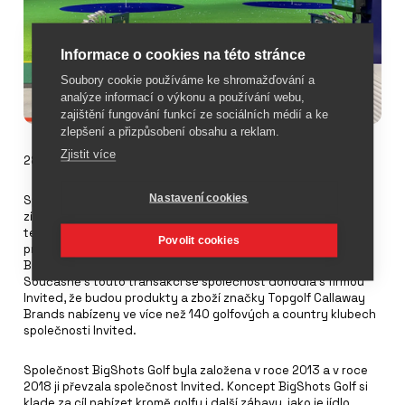
Informace o cookies na této stránce
Soubory cookie používáme ke shromažďování a
analýze informací o výkonu a používání webu,
zajištění fungování funkcí ze sociálních médií a ke
zlepšení a přizpůsobení obsahu a reklam.
Zjistit více
28. února 2024
Nastavení cookies
Společnost
Topgolf Callaway Brands Corp
. oznámila, že
získala některá aktiva společnosti Invited, Inc. se sídlem v
texaském Dallasu, která je největším vlastníkem a
Povolit cookies
provozovatelem soukromých golfových klubů v USA s názvem
BigShots Golf. Kupní cena činí přibližně 29 milionů USD.
Současně s touto transakcí se společnost dohodla s firmou
Invited, že budou produkty a zboží značky Topgolf Callaway
Brands nabízeny ve více než 140 golfových a country klubech
společnosti Invited.
Společnost BigShots Golf byla založena v roce 2013 a v roce
2018 ji převzala společnost Invited. Koncept BigShots Golf si
klade za cíl nabízet kromě golfu i další zábavu, jako je jídlo,