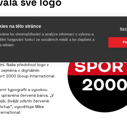
ala své logo
vala své logo. Cílem je, aby
ies na této stránce
edla společnost. Nový design
Nas
odní rozpoznatelnost a
íváme ke shromažďování a analýze informací o výkonu a
né postavení více než 2 300
tění fungování funkcí ze sociálních médií a ke zlepšení a
Po
a reklam.
komunity v odvětví
tní. Naše předchozí logo z
 zejména v digitálním
ort 2000 Group International.
erní typografii a vysokou
aké upravena červená barva. „V
ší, živější odstín červené.
řístup“, vysvětluje Mike
ernational.