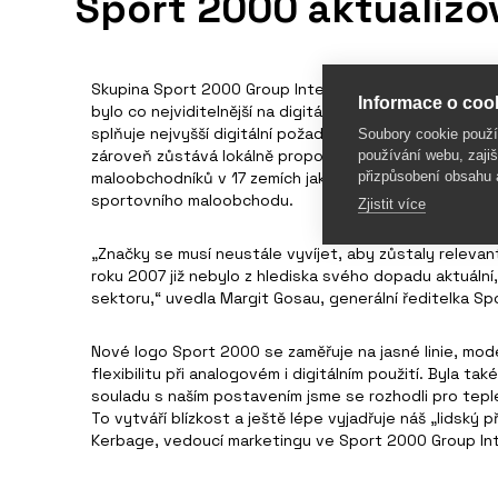
Sport 2000 aktualizov
Skupina Sport 2000 Group International opět aktualizo
Informace o cook
bylo co nejviditelnější na digitálních platformách, uv
splňuje nejvyšší digitální požadavky, posiluje mezinár
Soubory cookie použ
zároveň zůstává lokálně propojitelný. Zdůrazňuje jas
používání webu, zajiš
přizpůsobení obsahu 
maloobchodníků v 17 zemích jako moderní, propojené 
sportovního maloobchodu.
Zjistit více
„Značky se musí neustále vyvíjet, aby zůstaly relevan
roku 2007 již nebylo z hlediska svého dopadu aktuální,
sektoru,“ uvedla Margit Gosau, generální ředitelka Sp
Nové logo Sport 2000 se zaměřuje na jasné linie, mod
flexibilitu při analogovém i digitálním použití. Byla t
souladu s naším postavením jsme se rozhodli pro teplej
To vytváří blízkost a ještě lépe vyjadřuje náš „lidský p
Kerbage, vedoucí marketingu ve Sport 2000 Group Int