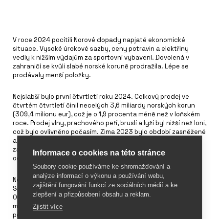
V roce 2024 pocítili Norové dopady napjaté ekonomické
situace. Vysoké úrokové sazby, ceny potravin a elektřiny
vedly k nižším výdajům za sportovní vybavení. Dovolená v
zahraničí se kvůli slabé norské koruně prodražila. Lépe se
prodávaly menší položky.
Nejslabší bylo první čtvrtletí roku 2024. Celkový prodej ve
čtvrtém čtvrtletí činil necelých 3,6 miliardy norských korun
(309,4 milionu eur), což je o 1,9 procenta méně než v loňském
roce. Prodej vlny, prachového peří, bruslí a lyží byl nižší než loni,
což bylo ovlivněno počasím. Zima 2023 bylo období zasněžené
a chladné, zatímco v roce 2024 byla mírnější a méně
zasněžená. Ve čtvrtém čtvrtletí roku 2024 vzrostl prodej
Informace o cookies na této stránce
oděvů a obuv, zvýšil se také prodej jízdních kol.
Soubory cookie používáme ke shromažďování a
analýze informací o výkonu a používání webu,
Největší norští prodejci sportovních potřeb (řetězce XXL,
zajištění fungování funkcí ze sociálních médií a ke
Sport1, Anton Sport, Intersport, Löplabbet, Stadium, Stadium
zlepšení a přizpůsobení obsahu a reklam.
Outlet a Obs!) zaznamenali v roce 2024 tržby ve výši 12,5
miliardy norských korun (1,07 miliardy eur), což představuje
Zjistit více
pokles o 4,4 % oproti předchozímu roku. Jejich podíl na