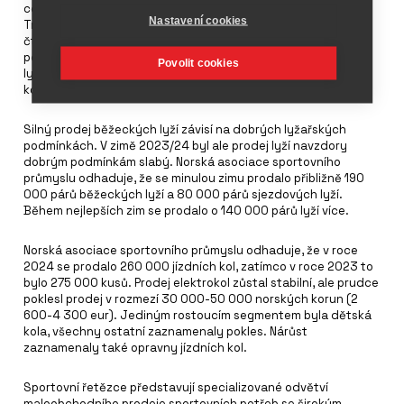
celkovém prodeji sportovního vybavení v Norsku činí asi 50 %.
Nastavení cookies
Tržby v prvním čtvrtletí byly o 10,2 % nižší než loni a další tři
čtvrtletí o 2,6 % nižší. Hlavní tržby sportovního průmyslu
pocházely z vybavení pro rekreaci v přírodě, lov a rybolov,
Povolit cookies
lyžování, cyklistiku a běh, stejně jako z fotbalu a dalších
kolektivních sportů.
Silný prodej běžeckých lyží závisí na dobrých lyžařských
podmínkách. V zimě 2023/24 byl ale prodej lyží navzdory
dobrým podmínkám slabý. Norská asociace sportovního
průmyslu odhaduje, že se minulou zimu prodalo přibližně 190
000 párů běžeckých lyží a 80 000 párů sjezdových lyží.
Během nejlepších zim se prodalo o 140 000 párů lyží více.
Norská asociace sportovního průmyslu odhaduje, že v roce
2024 se prodalo 260 000 jízdních kol, zatímco v roce 2023 to
bylo 275 000 kusů. Prodej elektrokol zůstal stabilní, ale prudce
poklesl prodej v rozmezí 30 000-50 000 norských korun (2
600-4 300 eur). Jediným rostoucím segmentem byla dětská
kola, všechny ostatní zaznamenaly pokles. Nárůst
zaznamenaly také opravny jízdních kol.
Sportovní řetězce představují specializované odvětví
maloobchodního prodeje sportovních potřeb se širokým