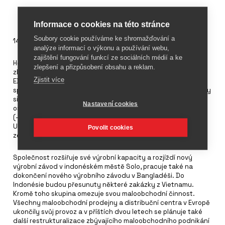
Informace o cookies na této stránce
Soubory cookie používáme ke shromažďování a
14. května 2024
analýze informací o výkonu a používání webu,
zajištění fungování funkcí ze sociálních médií a ke
Hongkongská společnost Stella Intl. vykázala meziroční
zlepšení a přizpůsobení obsahu a reklam.
zlepšení provozního zisku o 15 % na 152 milionu USD. Ukazatel
Zjistit více
EBIT vzrostl o 21 % na 161,3 milionu USD. Roční tržby
společnosti Stella se snížily o 8,5 % na 1,49 miliardy USD. Tržby
sice vzrostly v Číně na 258 milionů USD, ale poklesly ve všech
Nastavení cookies
ostatních geografických oblastech včetně Severní Ameriky
(-18,5 % na 680,2 milionu USD), Evropy (-5,5 % na 372,1 milionu
USD), Asie bez Číny (-1,4 % na 132,1 milionu USD) a ostatních
Povolit cookies
zemí (-9,0 % na 50,3 milionu USD).
Společnost rozšiřuje své výrobní kapacity a rozjíždí nový
výrobní závod v indonéském městě Solo, pracuje také na
dokončení nového výrobního závodu v Bangladéši. Do
Indonésie budou přesunuty některé zakázky z Vietnamu.
Kromě toho skupina omezuje svou maloobchodní činnost.
Všechny maloobchodní prodejny a distribuční centra v Evropě
ukončily svůj provoz a v příštích dvou letech se plánuje také
další restrukturalizace zbývajícího maloobchodního podnikání