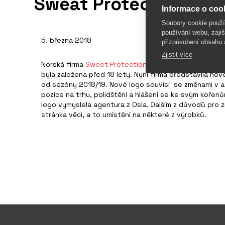
Sweat Protection měn
Informace o cook
Soubory cookie použ
používání webu, zajiš
5. března 2018
přizpůsobení obsahu 
Zjistit více
Norská firma
Sweet Protection
, která která vyrábí hel
byla založena před 18 lety. Nyní firma představila nov
od sezóny 2018/19. Nové logo souvisí se změnami v as
pozice na trhu, polidštění a hlášení se ke svým koře
logo vymyslela agentura z Osla. Dalším z důvodů pro 
stránka věci, a to umístění na některé z výrobků.