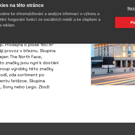
 mít v Rusku monobrando
ies na této stránce
Nas
íváme ke shromažďování a analýze informací o výkonu a
tění fungování funkcí ze sociálních médií a ke zlepšení a
Po
a reklam.
vý obchod v Rusku ve
p. Prodejna o ploše 160 m²
jí provoz v březnu. Skupina
ejen The North Face,
o značky jsou nyní k dostání
 Group výrobky této značky
hodl, zda sortiment po
entu řetězce. Skupina
, Sony nebo Lego. Zboží