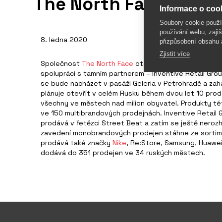
The North Face bude
Informace o cook
Soubory cookie použ
používání webu, zajiš
8. ledna 2020
přizpůsobení obsahu 
Zjistit více
Společnost
The North Face
otevře první monobrando
spolupráci s tamním partnerem – Inventive Retail Grou
se bude nacházet v pasáži Geleria v Petrohradě a zahá
plánuje otevřít v celém Rusku během dvou let 10 prod
všechny ve městech nad milion obyvatel. Produkty tét
ve 150 multibrandových prodejnách. Inventive Retail
prodává v řetězci Street Beat a zatím se ještě neroz
zavedení monobrandových prodejen stáhne ze sortim
prodává také značky
Nike
, Re:Store, Samsung, Huawei
dodává do 351 prodejen ve 34 ruských městech.