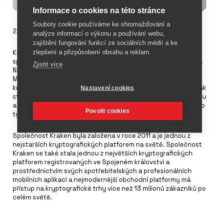
Informace o cookies na této stránce
Soubory cookie používáme ke shromažďování a
22. října 2024
analýze informací o výkonu a používání webu,
zajištění fungování funkcí ze sociálních médií a ke
zlepšení a přizpůsobení obsahu a reklam.
Kryptografická společnost Kraken pokračuje ve vyhledávání
společností, s nimiž spolupracuje v rámci sportovního odvětví.
Zjistit více
Nedávno zahájila partnerství s fotbalovým klubem Atletico
Madrid. Nyní oznámil globální partnerství s touto
kryptografickou společností Tottenham Hotspur. Kraken se tak
Nastavení cookies
stal prvním oficiálním kryptografickým a web3 partnerem klubu
a oficiálním partnerem pro rukávy dresů mužského a ženského
Povolit cookies
týmu.
Společnost Kraken byla založena v roce 2011 a je jednou z
nejstarších kryptografických platforem na světě. Společnost
Kraken se také stala jednou z největších kryptografických
platforem registrovaných ve Spojeném království a
prostřednictvím svých spotřebitelských a profesionálních
mobilních aplikací a nejmodernější obchodní platformy má
přístup na kryptografické trhy více než 13 milionů zákazníků po
celém světě.