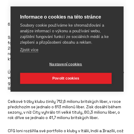
Informace o cookies na této stránce
6. září 2024
Soubory cookie používáme ke shromažďování a
analýze informací o výkonu a používání webu,
zajištění fungování funkcí ze sociálních médií a ke
Skupina City Football Group (CFG), která je majitelem
zlepšení a přizpůsobení obsahu a reklam.
fotbalového klubu Manchester City, vykázala za finanční rok
2022/23 ztrátu 112 milionů britských liber, přestože dosáhla
Zjistit více
rekordních příjmů ve výši 877,1 milionu liber. Tržby skupiny,
která vlastní 12 klubů, se zvýšily ze 705,1 milionu liber.
Nastavení cookies
Účetní závěrka vykazuje příjmy ze zápasů Manchester City ve
výši 100,8 milionu britských liber, zatímco komerční aktivity
Povolit cookies
generují 417,4 milionu liber a příjmy z vysílání činí 358 milionů
liber.
Celkové tržby klubu činily 712,6 milionu britských liber, v roce
předchozím se jednalo o 613 milionů liber. Zisk dosáhl během
sezony, v níž City vyhrálo tři velké tituly, 80,3 milionu liber, o
rok dříve se jednalo o 41,7 milionu britských liber.
CFG loni rozšířila své portfolio o kluby v Itálii, Indii a Brazílii, což