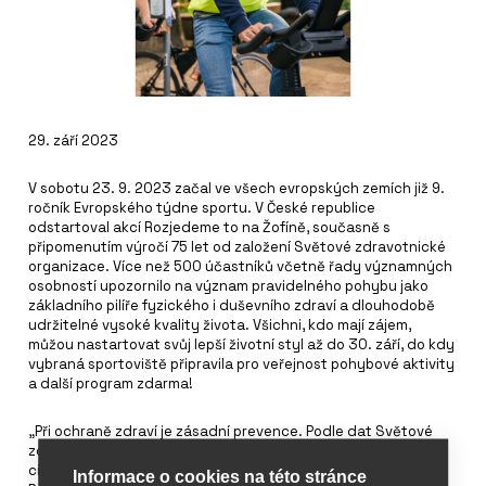
29. září 2023
V sobotu 23. 9. 2023 začal ve všech evropských zemích již 9.
ročník Evropského týdne sportu. V České republice
odstartoval akcí Rozjedeme to na Žofíně, současně s
připomenutím výročí 75 let od založení Světové zdravotnické
organizace. Více než 500 účastníků včetně řady významných
osobností upozornilo na význam pravidelného pohybu jako
základního pilíře fyzického i duševního zdraví a dlouhodobě
udržitelné vysoké kvality života. Všichni, kdo mají zájem,
můžou nastartovat svůj lepší životní styl až do 30. září, do kdy
vybraná sportoviště připravila pro veřejnost pohybové aktivity
a další program zdarma!
„Při ochraně zdraví je zásadní prevence. Podle dat Světové
zdravotnické organizace (WHO) lze až 80 procentům
civilizačních chorob předejít zdravým životním stylem.
Informace o cookies na této stránce