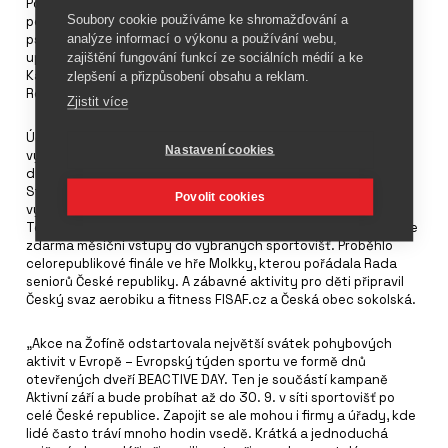
Pohybové aktivity obecně jsou základním prvkem prevence a
Soubory cookie používáme ke shromažďování a
pomáhají nám v celé řadě oblastí – nejen fyzicky, ale i
analýze informací o výkonu a používání webu,
psychicky. Nikdy není pozdě začít se hýbat. Pojďme začít,“
zajištění fungování funkcí ze sociálních médií a ke
upozornila na význam pohybu Zsofia Pusztai, vedoucí
Kanceláře WHO v České republice, která se zúčastnila akce
zlepšení a přizpůsobení obsahu a reklam.
Rozjedeme to na Žofíně.
Zjistit více
Účastníci napříč všemi věkovými kategoriemi si zde mohli
Nastavení cookies
vyzkoušet řadu pohybových aktivit a projít základní
diagnostikou své kondice pod dohledem odborníků ze
Státního zdravotního ústavu. Zcela výjimečnou atmosféru
Povolit cookies
vytvořily společné jízdy na cyklistických trenažérech
Technogym, Společnost Multisport darovala účastníkům akce
zdarma měsíční vstupy do vybraných sportovišť. Proběhlo
celorepublikové finále ve hře Molkky, kterou pořádala Rada
seniorů České republiky. A zábavné aktivity pro děti připravil
Český svaz aerobiku a fitness FISAF.cz a Česká obec sokolská.
„Akce na Žofíně odstartovala největší svátek pohybových
aktivit v Evropě – Evropský týden sportu ve formě dnů
otevřených dveří BEACTIVE DAY. Ten je součástí kampaně
Aktivní září a bude probíhat až do 30. 9. v síti sportovišť po
celé České republice. Zapojit se ale mohou i firmy a úřady, kde
lidé často tráví mnoho hodin vsedě. Krátká a jednoduchá