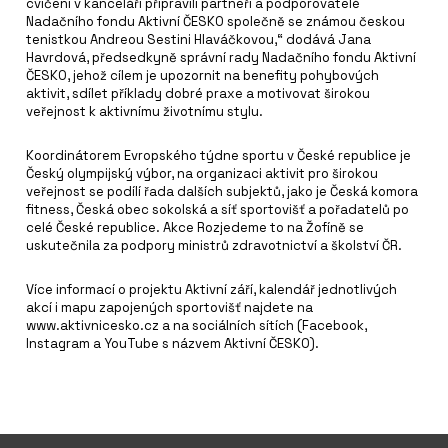
cvičení v kanceláři připravili partneři a podporovatelé
Nadačního fondu Aktivní ČESKO společně se známou českou
tenistkou Andreou Sestini Hlaváčkovou,“ dodává Jana
Havrdová, předsedkyně správní rady Nadačního fondu Aktivní
ČESKO, jehož cílem je upozornit na benefity pohybových
aktivit, sdílet příklady dobré praxe a motivovat širokou
veřejnost k aktivnímu životnímu stylu.
Koordinátorem Evropského týdne sportu v České republice je
Český olympijský výbor, na organizaci aktivit pro širokou
veřejnost se podílí řada dalších subjektů, jako je Česká komora
fitness, Česká obec sokolská a síť sportovišť a pořadatelů po
celé České republice. Akce Rozjedeme to na Žofíně se
uskutečnila za podpory ministrů zdravotnictví a školství ČR.
Více informací o projektu Aktivní září, kalendář jednotlivých
akcí i mapu zapojených sportovišť najdete na
www.aktivnicesko.cz a na sociálních sítích (Facebook,
Instagram a YouTube s názvem Aktivní ČESKO).