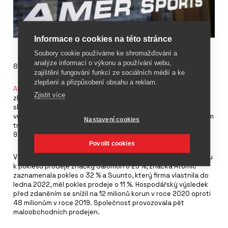
Informace o cookies na této stránce
Soubory cookie používáme ke shromažďování a
analýze informací o výkonu a používání webu,
8. srpna 2022
zajištění fungování funkcí ze sociálních médií a ke
zlepšení a přizpůsobení obsahu a reklam.
AMER SPORTS
Czech Republic je výhradním distributorem
Zjistit více
zboží značek Atomic, Wilson a Salomon na českém a
slovenském trhu. Společnost dosáhla v roce 2020 tržeb ve
výši 729 milionů korun, z toho se 84 % zboží prodalo na českém
Nastavení cookies
trhu a 16 % na Slovensku. V roce 2019 měla společnost tržby
970 milionů korun.
Povolit cookies
V důsledku pandemie COVID-19 došlo oproti předchozímu roku
k poklesu prodeje značky Salomon o 25 %, značka Atomic
zaznamenala pokles o 32 % a Suunto, který firma vlastnila do
ledna 2022, měl pokles prodeje o 11 %. Hospodářský výsledek
před zdaněním se snížil na 12 milionů korun v roce 2020 oproti
48 milionům v roce 2019. Společnost provozovala pět
maloobchodních prodejen.