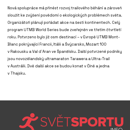
Nová spolupráce má přinést rozvoj trailového běhání a zároveň
sloužit ke zvýšení povědomí o ekologických problémech světa.
Organizátoři plánují pořádat akce na šesti kontinentech. Celý
program UTMB World Series bude zveřejněn ve třetím čtvrtletí
roku. Potvrzeno bylo již osm destinací – v Evropě UTMB Mont-
Blanc pokrývající Francii, Itálii a Švýcarsko, Mozart 100
v Rakousku a Val d´Aran ve Španělsku. Další potvrzené podniky
jsou novozélandský ultramaraton Tarawera a Ultra-Trail
v Austrálii. Dvě další akce se budou konat v Číně a jedna
v Thajsku.