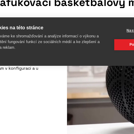
nafukovací basketbalový 
ies na této stránce
Nas
íváme ke shromažďování a analýze informací o výkonu a
 bez vzduchu. Míč vytištěný
tění fungování funkcí ze sociálních médií a ke zlepšení a
fikacím běžného
Po
a reklam.
dskoku. Na rozdíl od
fukovat. Míč vznikl v
davatelem míčů pro NBA ligu a
m v konfiguraci a u