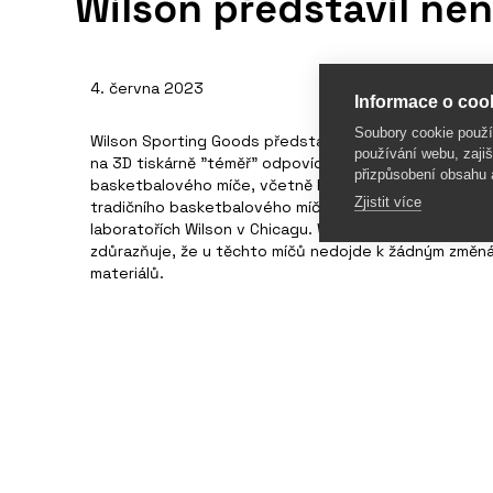
Wilson představil ne
4. června 2023
Informace o cook
Soubory cookie použ
Wilson Sporting Goods představil první prototyp míče
používání webu, zajiš
na 3D tiskárně "téměř" odpovídá výkonnostním speci
přizpůsobení obsahu 
basketbalového míče, včetně hmotnosti, velikosti a o
Zjistit více
tradičního basketbalového míče však míč není třeba na
laboratořích Wilson v Chicagu. Wilson je oficiálním do
zdůrazňuje, že u těchto míčů nedojde k žádným změná
materiálů.