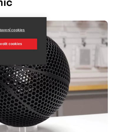
míč
tavení cookies
volit cookies