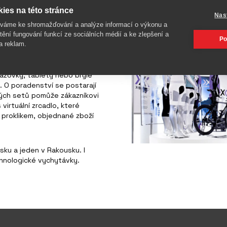
 prodej sportovního zboží
ies na této stránce
Nas
íváme ke shromažďování a analýze informací o výkonu a
tění fungování funkcí ze sociálních médií a ke zlepšení a
Po
a reklam.
nteraktivní prodejní moduly.
razovky, tablety nebo brýle
b. O poradenství se postarají
ových setů pomůže zákazníkovi
 virtuální zrcadlo, které
í proklikem, objednané zboží
ku a jeden v Rakousku. I
echnologické vychytávky.