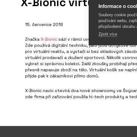
X-Bionic virtualizuje
Informace o cook
Soubory cookie použ
používání webu, zajiš
15. července 2018
přizpůsobení obsahu 
Zjistit více
Značka
X-Bionic
sází v rámci uvedení nové kolekce na i
Zde používá digitální techniku, jako jsou dotykové ob
pro virtuální realitu, a vystačí si bez skladových záso
virtuální prodavači a zkušení sportovci. Několik vzor
vybrat si správnou kolekci. Další zkoušky probíhají přes
přesně napasuje zboží na tělo. Virtuální košík se napln
přijde pak k zákazníkovi přímo domů.
X-Bionic navíc otevírá dva nové showroomy ve Švýcars
zde firma při zařizování použila hi-tech produkty a t