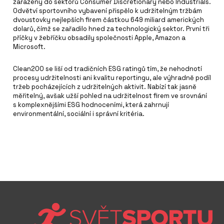
zařazeny do sektorů Consumer Discretionary nebo Industrials.
Odvětví sportovního vybavení přispělo k udržitelným tržbám
dvoustovky nejlepších firem částkou 649 miliard amerických
dolarů, čímž se zařadilo hned za technologický sektor. První tři
příčky v žebříčku obsadily společnosti Apple, Amazon a
Microsoft.
Clean200 se liší od tradičních ESG ratingů tím, že nehodnotí
procesy udržitelnosti ani kvalitu reportingu, ale výhradně podíl
tržeb pocházejících z udržitelných aktivit. Nabízí tak jasně
měřitelný, avšak užší pohled na udržitelnost firem ve srovnání
s komplexnějšími ESG hodnoceními, která zahrnují
environmentální, sociální i správní kritéria.