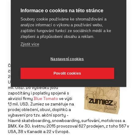
Informace o cookies na této stránce
Soubory cookie používáme ke shromažďování a
analýze informací o výkonu a používání webu,
zajištění fungování funkcí ze sociálních médií a ke
zlepšení a přizpůsobení obsahu a reklam.
Zjistit více
Nastavení cookies
Čistý zisk firmy
Zumiez
v 1.
čtvrtletí 2015 (únor až duben
Povolit cookies
2015) vzrostl o 11% na 2,77 milionů
USD, tržby se zvýšily o 9% na 177,6
mil. USD. Do výsledků jsou
započítány i poplatky spojené s
akvizicí firmy
Blue Tomato
ve výši
1,1 mil. USD. Zumiez se zaměřuje na
prodej oblečení, obuvi, doplňků a
vybavení pro tzv. akční sporty -
hlavně skateboarding, snowboarding, surfování, motokross a
BMX. Ke 30. květnu 2015 provozoval 627 prodejen, z toho 567 v
USA, 38 v Kanadě a 22 v Evropě.