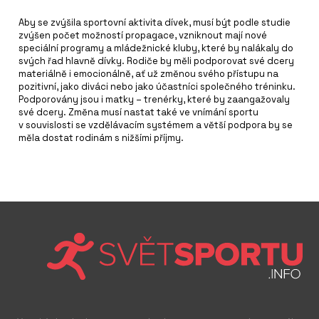
Aby se zvýšila sportovní aktivita dívek, musí být podle studie
zvýšen počet možností propagace, vzniknout mají nové
speciální programy a mládežnické kluby, které by nalákaly do
svých řad hlavně dívky. Rodiče by měli podporovat své dcery
materiálně i emocionálně, ať už změnou svého přístupu na
pozitivní, jako diváci nebo jako účastníci společného tréninku.
Podporovány jsou i matky – trenérky, které by zaangažovaly
své dcery. Změna musí nastat také ve vnímání sportu
v souvislosti se vzdělávacím systémem a větší podpora by se
měla dostat rodinám s nižšími příjmy.