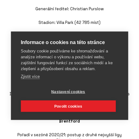
Generální ředitel: Christian Purslow
Stadion: Villa Park (42 785 míst)
Sponzor dresů: Kappa, 3 miliony liber, smlouva podepsaná v
roce 2019 s platností do 2022
Informace o cookies na této stránce
Soubory cookie používáme ke shromažďování a
Hlavní sponzor: Cazoo, 6 milionů liber za sezónu, smlouva
analýze informací o výkonu a používání webu,
podepsaná v roce 2020 s platností do 2022
zajištění fungování funkcí ze sociálních médií a ke
zlepšení a přizpůsobení obsahu a reklam.
Sponzor rukávů: OB Sports, hodnota není známá, smlouva
Zjistit více
podepsaná v roce 2021 s platností do 2022
Nastavení cookies
Další partneři: Luke, Heineken, Purity, Aston University, Socios
Povolit cookies
Odměny v sezóně 2020/21: 125,6 milionů liber
Brentford
Pořadí v sezóně 2020/21: postup z druhé nejvyšší ligy