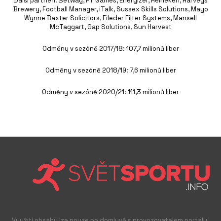
Další partneři: Betway, FT Games, Energizer, Heineken, Harveys
Brewery, Football Manager, iTalk, Sussex Skills Solutions, Mayo
Wynne Baxter Solicitors, Fileder Filter Systems, Mansell
McTaggart, Gap Solutions, Sun Harvest
Odměny v sezóně 2017/18: 107,7 milionů liber
Odměny v sezóně 2018/19: 7,6 milionů liber
Odměny v sezóně 2020/21: 111,3 milionů liber
Využití obsahu lze pouze po domluvě s provozovatelem portálu.