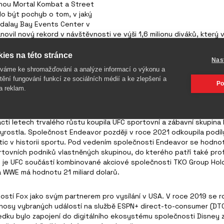
nou Mortal Kombat a Street
lo být pochyb o tom, v jaký
ndalay Bay Events Center v
novil nový rekord v návštěvnosti ve výši 1,6 milionu diváků, který 
ies na této stránce
o velkolepou událost, která kombinuje skvělou zábavu, prvotřídní
Nas
 2018, jehož hlavními aktéry byli Khabib Nurmagomedov a Conor Mc
íváme ke shromažďování a analýze informací o výkonu a
Floydem Mayweatherem Jr. v roce 2017.
tění fungování funkcí ze sociálních médií a ke zlepšení a
Po
a reklam.
la UFC v roce 2001 za údajné 2 miliony USD bratrům Frankovi a Lor
oučasnosti stejně známý jako většina elitních bojovníků MMA. Noví 
ti letech trvalého růstu koupila UFC sportovní a zábavní skupina E
rostla. Společnost Endeavor později v roce 2021 odkoupila podíl
stic v historii sportu. Pod vedením společnosti Endeavor se hodnota
ortovních podniků vlastněných skupinou, do kterého patří také prof
ti je UFC součástí kombinované akciové společnosti TKO Group Hol
a WWE má hodnotu 21 miliard dolarů.
ostí Fox jako svým partnerem pro vysílání v USA. V roce 2019 se r
řenosy vybraných událostí na službě ESPN+ direct-to-consumer (DTC)
ledku bylo zapojení do digitálního ekosystému společnosti Disney