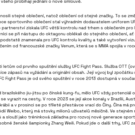
 všeho probíhají jednání o nové smlouvě.
 nosili stejné oblečení, natož oblečení od stejné značky. To se zm
bce sportovního oblečení stal výhradním dodavatelem uniforem UF
 partnerství získala UFC větší kontrolu nad trhem s oblečením pro 
íci se při nástupu do oktagonu oblékali do stejného oblečení, ať u
dstatě znamenala pro UFC kontrolu kvality a také vytvoření vizuáln
čením od francouzské značky Venum, která se s MMA spojila v roc
ti letům od prvního spuštění služby UFC Fight Pass. Služba OTT (ov
íce zápasů na vyžádání a originální obsah. Její vývoj byl zpočátk
C Fight Pass je od svého spuštění v roce 2013 dostupná v současn
 brazilského jiu-jitsu po čínské kung-fu, mělo UFC vždy potenciál 
 se vyrazit na cesty. V roce 2023 se její akce konaly v Brazílii, Au
rábii a v prosinci se po tříleté přestávce vrací do Číny. Čína má 
dií Weibo, který má stovky milionů uživatelů měsíčně. Ve stejném 
arů a slouží jako tréninková základna pro rozvoj nové generace spor
bné ženské šampionky Zhang Weili. Pokud jde o další trhy, UFC za