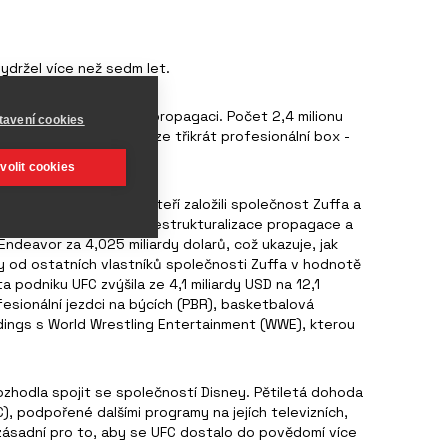
vydržel více než sedm let.
 sportovce a obratnou propagaci. Počet 2,4 milionu
tavení cookies
Gregor, překonal pouze třikrát profesionální box -
volit cookies
enzovi Fertittovým, kteří založili společnost Zuffa a
majitelé se pustili do restrukturalizace propagace a
ndeavor za 4,025 miliardy dolarů, což ukazuje, jak
y od ostatních vlastníků společnosti Zuffa v hodnotě
 podniku UFC zvýšila ze 4,1 miliardy USD na 12,1
esionální jezdci na býcích (PBR), basketbalová
dings s World Wrestling Entertainment (WWE), kterou
ozhodla spojit se společností Disney. Pětiletá dohoda
, podpořené dalšími programy na jejích televizních,
 zásadní pro to, aby se UFC dostalo do povědomí více