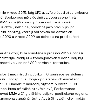
ěnilo v roce 2015, kdy UFC uzavřelo šestiletou smlouvu
C. Spolupráce měla údajně za dobu svého trvání
MMA a rozšířila svou přítomnost mezi hlavními
ž chtěli, nebo ne, podobně jako hráči v jiných
í identity, která ji odlišovala od ostatních
e 2020 a v roce 2022 se dohodla na prodloužení
er-the-top) byla spuštěna v prosinci 2013 a přináší
u některými členy UFC zpochybňován v době, kdy byl
osti ve více než 200 zemích a teritoriích.
oslovit mezinárodní publikum. Organizace se sídlem v
strálii, Singapuru a Spojených arabských emirátech
pro UFC i nadále mimořádný význam. V květnu 2019
roce firma oficiálně otevřela svůj Performance
tovců MMA z Číny a širšího asijsko-pacifického regionu.
znamenala značný růst v Austrálii, dalším cílem může