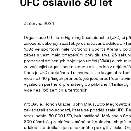
UFC oslavilo 30 let
3. června 2024
Organizace Ultimate Fighting Championship (UFC) si p
založení. Jako její začátek je označovaná událost, kte
1993 ve sportovní hale McNichols Sports Arena v col
zápas s velmi málo omezenými pravidly trval 26 sekund
propagaci smíšených bojových umění (MMA) a vzbudil
ze začínající organizace nakonec stal jeden z nejúspě
Dnes je UFC společností s mnohamiliardovým obratem
více než 40 přímých přenosů, jež jsou prostřednictvím
vysílacích partnerů přenášeny do přibližně 1,1 miliard
více než 165 zemích a teritoriích.
Art Davie, Rorion Gracie, John Milius, Bob Meyrowitz a 
zakladateli společnosti, která se později stala UFC. R
vítězi nabídl 50 000 USD, byly smíšené. McNichols Spor
800 účastníky zaplněna z méně než poloviny, chyběli 
událost se dočkala jen omezeného pokrytí v tisku. Or