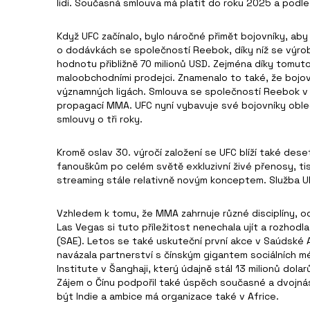
lidí. Současná smlouva má platit do roku 2025 a podle
Když UFC začínalo, bylo náročné přimět bojovníky, aby
o dodávkách se společností Reebok, díky níž se výro
hodnotu přibližně 70 milionů USD. Zejména díky tomuto
maloobchodními prodejci. Znamenalo to také, že bojovn
významných ligách. Smlouva se společností Reebok v po
propagací MMA. UFC nyní vybavuje své bojovníky oble
smlouvy o tři roky.
Kromě oslav 30. výročí založení se UFC blíží také dese
fanouškům po celém světě exkluzivní živé přenosy, tis
streaming stále relativně novým konceptem. Služba UF
Vzhledem k tomu, že MMA zahrnuje různé disciplíny, od
Las Vegas si tuto příležitost nenechala ujít a rozhodla
(SAE). Letos se také uskuteční první akce v Saúdské A
navázala partnerství s čínským gigantem sociálních mé
Institute v Šanghaji, který údajně stál 13 milionů dol
Zájem o Čínu podpořil také úspěch současné a dvojnáso
být Indie a ambice má organizace také v Africe.