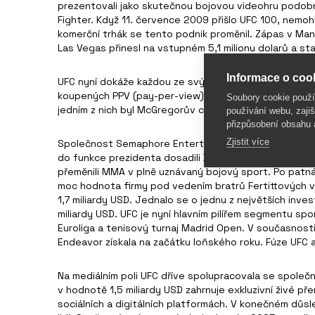
prezentovali jako skutečnou bojovou videohru podob
Fighter. Když 11. července 2009 přišlo UFC 100, nemoh
komerční trhák se tento podnik proměnil. Zápas v Ma
Las Vegas přinesl na vstupném 5,1 milionu dolarů a sta
Informace o cook
UFC nyní dokáže každou ze svých akcí prezentovat jak
koupených PPV (pay-per-view) za zápas UFC 229 v roce
Soubory cookie použ
jedním z nich byl McGregorův crossoverový zápas s 
používání webu, zajiš
přizpůsobení obsahu 
Zjistit více
Společnost Semaphore Entertainment Group (SEG) proda
do funkce prezidenta dosadili Danu Whitea. Ten je v s
přeměnili MMA v plně uznávaný bojový sport. Po patnác
moc hodnota firmy pod vedením bratrů Fertittových vy
1,7 miliardy USD. Jednalo se o jednu z největších inve
miliardy USD. UFC je nyní hlavním pilířem segmentu sp
Euroliga a tenisový turnaj Madrid Open. V současnos
Endeavor získala na začátku loňského roku. Fúze UFC 
Na mediálním poli UFC dříve spolupracovala se společn
v hodnotě 1,5 miliardy USD zahrnuje exkluzivní živé p
sociálních a digitálních platformách. V konečném důs