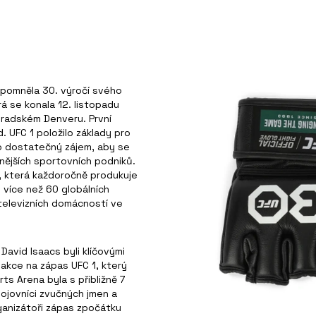
řipomněla 30. výročí svého
rá se konala 12. listopadu
oradském Denveru. První
. UFC 1 položilo základy pro
o dostatečný zájem, aby se
šnějších sportovních podniků.
, která každoročně produkuje
 více než 60 globálních
y televizních domácností ve
David Isaacs byli klíčovými
eakce na zápas UFC 1, který
ts Arena byla s přibližně 7
bojovníci zvučných jmen a
ganizátoři zápas zpočátku