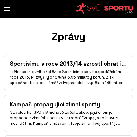
Zprávy
Sportisimu v roce 2013/14 vzrostl obrat i zisk
Tržby sportovního řetězce Sportisimo se v hospodářském
roce 2013/14 zvýšily o 18% na 3,95 miliardy korun. Zisk
společnosti se loni téměř zdvojnásobil – vydělala 136 milionů
korun oproti 75 milionům v předešlém finančním roce.
Obchody Sportisimo působí na českém trhu od roku 2000,
prodejny jsou v 57 městech. Firma zaměstnává v České
Kampaň propagující zimní sporty
republice 1235 pracovníků. Stoprocentním vlastníkem firmy
Sportisimo je společnost LV Global, za kterou stojí dvojice
Na veletrhu ISPO v Mnichově začala akce, jejíž cílem je
vietnamských podnikatelů. Zdroj: ihned.cz
propagace zimních sportů ve střední Evropě, a to hlavně
mezi dětmi. Kampaň s názvem „Tvoje zima. Tvůj sport“ je
společnou akcí německého lyžařského svazu DSV a svazů
lyžařských a snowboardových instruktorů. Kampaň aktivně