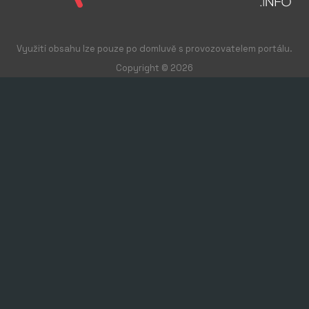
našich hodnot jsou lidé, kteří tuto značku tvoří. Netrpělivě
očekáváme další úspěchy, kterých společně se Speedo
dosáhneme.”
Využití obsahu lze pouze po domluvě s provozovatelem portálu.
Copyright © 2026